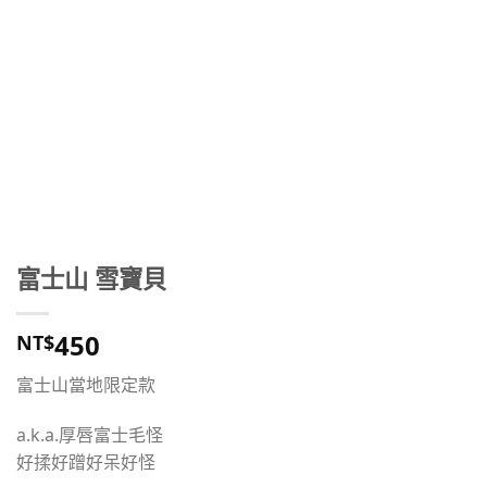
富士山 雪寶貝
450
NT$
富士山當地限定款
a.k.a.厚唇富士毛怪
好揉好蹭好呆好怪