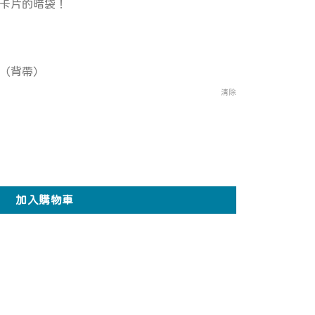
卡片的暗袋！
）
（背帶）
清除
量
加入購物車