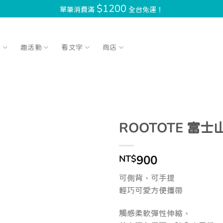
$1200
單筆消費滿
全台免運！
計
趣活動
看文字
商店
ROOTOTE 富
900
NT$
可側背、可手提
輕巧可愛方便攜帶
觸感柔軟彈性伸縮、