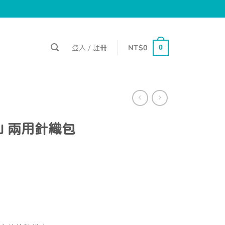
登入 / 註冊
NT$
0
0
士山 兩用針織包