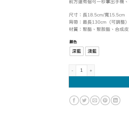
前方還有個可一秒拿出手機、
尺寸：長18.5cm/寬15.5cm
背帶：最長130cm（可調整
材質：聚酯、聚胺酯、合成皮
顏色
深藍
淺藍
ROOTOTE 富士山 兩用針織包 數