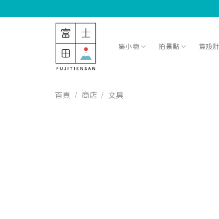
Skip
to
content
集小物
拍景點
賞設
首頁
/
商店
/
文具